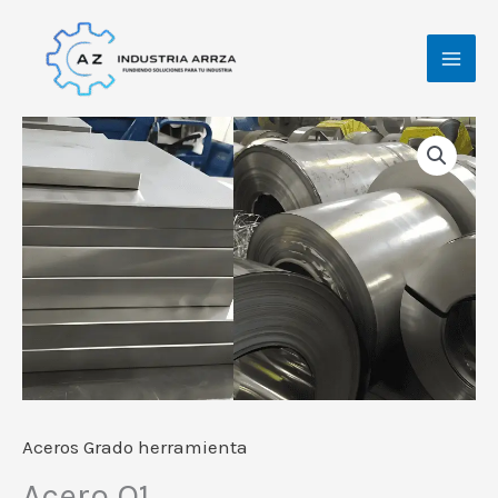
Ir
al
contenido
Aceros Grado herramienta
Acero O1