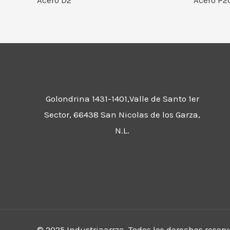
Acero D2
Acero P2
Golondrina 1431-1401,Valle de Santo 1er
Sector, 66438 San Nicolas de los Garza,
N.L.
© 2025 Industriaarrza. Todos los derechos reserv