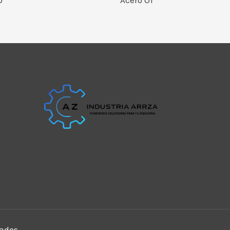
0
Acero O1
ados.